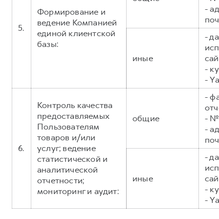
- а
Формирование и
поч
ведение Компанией
5.
единой клиентской
- д
базы:
исп
иные
сай
- к
- Y
- ф
Контроль качества
отч
предоставляемых
общие
- №
Пользователям
- а
товаров и/или
поч
6.
услуг; ведение
- д
статистической и
исп
аналитической
иные
сай
отчетности;
- к
мониторинг и аудит:
- Y