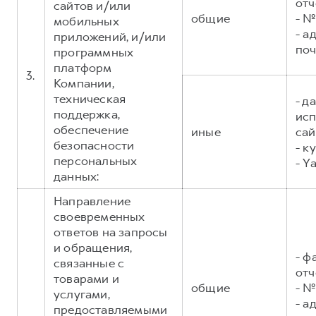
отч
сайтов и/или
общие
- №
мобильных
- а
приложений, и/или
поч
программных
платформ
3.
Компании,
техническая
- д
поддержка,
исп
обеспечение
иные
сай
безопасности
- к
персональных
- Y
данных:
Направление
своевременных
ответов на запросы
и обращения,
- ф
связанные с
отч
товарами и
общие
- №
услугами,
- а
предоставляемыми