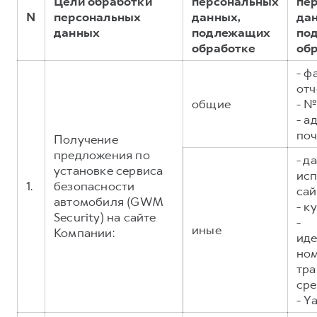
Цели обработки
персональных
пе
Сервис для корпоративных клиентов
N
персональных
данных,
да
HAVAL Лизинг
АКСЕССУАРЫ HAVAL
данных
подлежащих
по
обработке
об
Автомобильные аксессуары
АКСЕССУАРЫ HAVAL
Коллекция CITY
- ф
отч
Автомобильные аксессуары
Коллекция Базовая
общие
- №
Коллекция CITY
Коллекция Детская
- а
поч
Коллекция Базовая
Получение
предложения по
- д
Коллекция Детская
установке сервиса
исп
1.
безопасности
сай
автомобиля (GWM
- к
Security) на сайте
-
иные
Компании:
ид
но
тра
сре
- Y