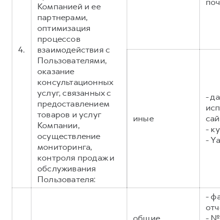
поч
Компанией и ее
партнерами,
оптимизация
процессов
4.
взаимодействия с
Пользователями,
оказание
консультационных
услуг, связанных с
- д
предоставлением
исп
товаров и услуг
иные
сай
Компании,
- к
осуществление
- Y
мониторинга,
контроля продаж и
обслуживания
Пользователя:
- ф
отч
общие
- №