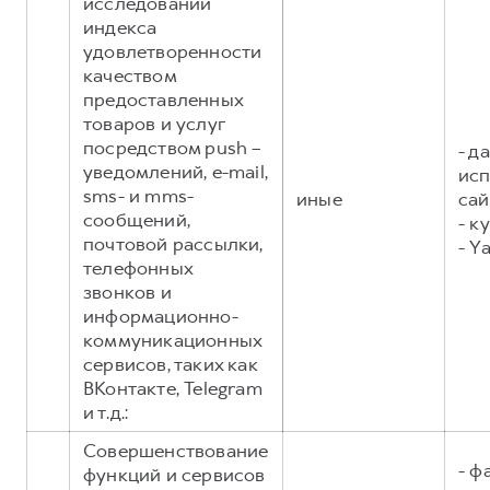
исследований
индекса
удовлетворенности
качеством
предоставленных
товаров и услуг
посредством push –
- д
уведомлений, e-mail,
исп
sms- и mms-
иные
сай
сообщений,
- к
почтовой рассылки,
- Y
телефонных
звонков и
информационно-
коммуникационных
сервисов, таких как
ВКонтакте, Telegram
и т.д.:
Совершенствование
- ф
функций и сервисов