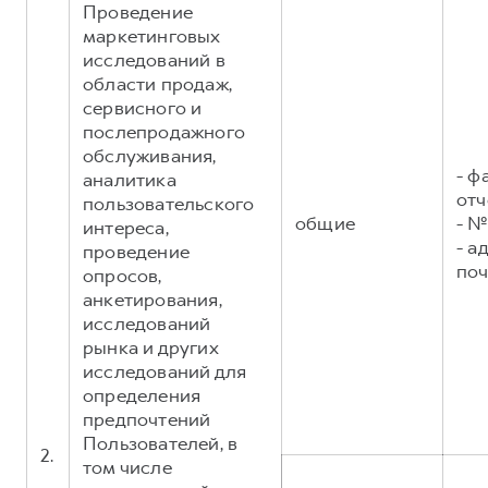
Проведение
маркетинговых
исследований в
области продаж,
сервисного и
послепродажного
обслуживания,
- ф
аналитика
отч
пользовательского
общие
- №
интереса,
- а
проведение
поч
опросов,
анкетирования,
исследований
рынка и других
исследований для
определения
предпочтений
Пользователей, в
2.
том числе