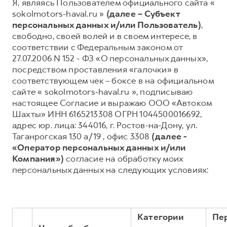
Я, являясь Пользователем официального сайта «
sokolmotors-haval.ru »
(далее – Субъект
Тест-драйв
СЕРВИСНОЕ ОБСЛУЖИВАНИЕ
О дилере
персональных данных и/или Пользователь)
,
Трейд-ин
Нулевое ТО
Наша команда
свободно, своей волей и в своем интересе, в
DARGO
DARGO X
соответствии с Федеральным законом от
Программа «Помощь на дороге»
Контакты
от 3 199 000 ₽
от 3 499 000 ₽
27.07.2006 N 152 - ФЗ «О персональных данных»,
КРЕДИТ И СТРАХОВАНИЕ
Регламенты технического обслуживания
посредством проставления «галочки» в
соответствующем чек – боксе в на официальном
Кредитный калькулятор
Электронный ПТС
сайте « sokolmotors-haval.ru », подписываю
Страхование
настоящее Согласие и выражаю ООО «Автоком
Кредит
Шахты» ИНН 6165213308 ОГРН 1044500016692,
ПОДДЕРЖКА
F7
адрес юр. лица: 344016, г. Ростов-на-Дону, ул.
F7X
GWM Безопасность
от 2 899 000 ₽
от 3 599 000 ₽
Таганрогская 130 а/19 , офис 3308
(далее -
КОРПОРАТИВНЫМ КЛИЕНТАМ
Гарантия HAVAL
«Оператор персональных данных и/или
Компания»)
согласие на обработку моих
Для малого бизнеса
Мобильное приложение GWM
персональных данных на следующих условиях:
Корпоративным клиентам
Программа «HAVAL Защита+»
Крупным корпоративным клиентам
Руководства по эксплуатации
POER
от 3 449 000 ₽
Система управления автопарком
Подписки
Категории
Пе