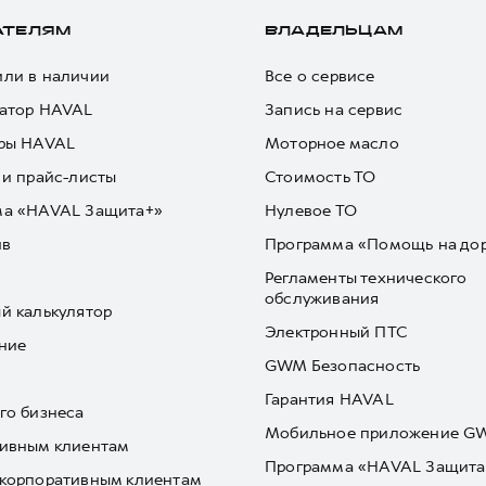
АТЕЛЯМ
ВЛАДЕЛЬЦАМ
ли в наличии
Все о сервисе
атор HAVAL
Запись на сервис
ры HAVAL
Моторное масло
 и прайс-листы
Стоимость ТО
ма «HAVAL Защита+»
Нулевое ТО
йв
Программа «Помощь на до
Регламенты технического
обслуживания
й калькулятор
Электронный ПТС
ние
GWM Безопасность
Гарантия HAVAL
го бизнеса
Мобильное приложение 
ивным клиентам
Программа «HAVAL Защита
корпоративным клиентам