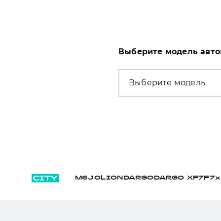
Выберите модель авт
Выберите модель
M6
JOLION
DARGO
DARGO Х
F7
F7x