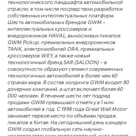
технологического ландшафта автомобильной
отрасли, в том числе посредством разработки
собственных интеллектуальных платформ.
Шесть автомобильных брендов GWM –
интеллектуальных кроссоверов и
внедорожников HAVAL, выносливых пикапов
GWM Pickup, премиальных внедорожников
TANK, электромобилей ORA, премиальных
кроссоверов WEY, а также новый
технологичный бренд SAR (SALOON) – в
совокупности образуют сегмент современных
технологичных автомобилей в более чем 60
странах мира. В состав холдинга GWM входят 80
дочерних компаний, а штат включает более 60
000 человек. В течение шести лет подряд
продажи GWM превышают отметку в 1 млн
автомобилей в год. С 1998 года Great Wall Motor
занимает первое место по объёмам продаж
пикапов в Китае. На сегодняшний день концерн
GWM создал глобальную сеть научно-
исследовательских подразделений, куда входят