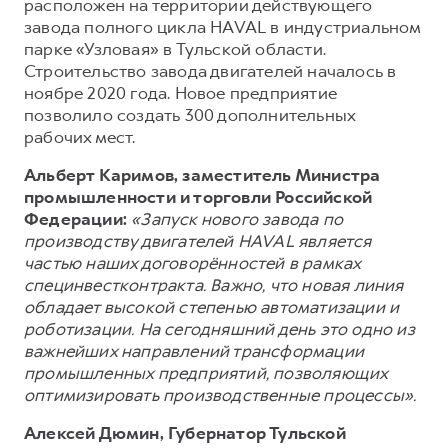
Сервис для корпоративных клиентов
расположен на территории действующего
завода полного цикла HAVAL в индустриальном
HAVAL Лизинг
АКСЕССУАРЫ HAVAL
парке «Узловая» в Тульской области.
Автомобильные аксессуары
Строительство завода двигателей началось в
ноябре 2020 года. Новое предприятие
АКСЕССУАРЫ HAVAL
Коллекция CITY
позволило создать 300 дополнительных
Автомобильные аксессуары
Коллекция Базовая
рабочих мест.
Коллекция CITY
Коллекция Детская
Альберт Каримов, заместитель Министра
промышленности и торговли Российской
Коллекция Базовая
Федерации:
«Запуск нового завода по
Коллекция Детская
производству двигателей HAVAL является
частью наших договорённостей в рамках
специнвестконтракта. Важно, что новая линия
обладает высокой степенью автоматизации и
роботизации. На сегодняшний день это одно из
важнейших направлений трансформации
промышленных предприятий, позволяющих
оптимизировать производственные процессы».
Алексей Дюмин, Губернатор Тульской