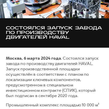
Тест-драйв
СЕРВИСНОЕ ОБСЛУЖИВАНИЕ
О дилере
Трейд-ин
Нулевое ТО
Наша команда
DARGO
DARGO X
Программа «Помощь на дороге»
Контакты
от 3 199 000 ₽
от 3 499 000 ₽
СОСТОЯЛСЯ ЗАПУСК ЗАВОДА
КРЕДИТ И СТРАХОВАНИЕ
Регламенты технического обслуживания
ПО ПРОИЗВОДСТВУ
ДВИГАТЕЛЕЙ HAVAL
Кредитный калькулятор
Электронный ПТС
Страхование
Кредит
ПОДДЕРЖКА
Москва, 6 марта 2024 года
. Состоялся запуск
F7
F7X
GWM Безопасность
завода по производству двигателей HAVAL.
от 2 899 000 ₽
от 3 599 000 ₽
Запуск производственной площадки
КОРПОРАТИВНЫМ КЛИЕНТАМ
Гарантия HAVAL
осуществлён в соответствии с планом по
Для малого бизнеса
Мобильное приложение GWM
локализации ключевых компонентов,
предусмотренном в специальном
Корпоративным клиентам
Программа «HAVAL Защита+»
инвестиционном контракте (СПИК), который
Крупным корпоративным клиентам
Руководства по эксплуатации
был подписан в сентябре 2020 года.
POER
от 3 449 000 ₽
Система управления автопарком
Подписки
Промышленный комплекс площадью 10 000 м²