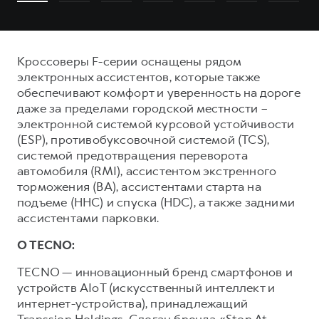
Кроссоверы F-серии оснащены рядом
электронных ассистентов, которые также
обеспечивают комфорт и уверенность на дороге
даже за пределами городской местности –
электронной системой курсовой устойчивости
(ESP), противобуксовочной системой (TCS),
системой предотвращения переворота
автомобиля (RMI), ассистентом экстренного
торможения (ВА), ассистентами старта на
подъеме (ННС) и спуска (HDC), а также задними
ассистентами парковки.
О TECNO:
TECNO — инновационный бренд смартфонов и
устройств AIoT (искусственный интеллект и
интернет-устройства), принадлежащий
Transsion Holdings. Слоган бренда «Stop At