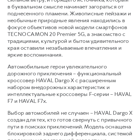
в буквальном смысле начинает загораться от
Тест-драйв
СЕРВИСНОЕ ОБСЛУЖИВАНИЕ
О дилере
поднесенного пламени. Живописные пейзажи и
Трейд-ин
Нулевое ТО
Наша команда
необычные природные явления находились в
фокусе объективов новой модели смартфонов
DARGO
DARGO X
Программа «Помощь на дороге»
Контакты
от 3 199 000 ₽
от 3 499 000 ₽
TECNO CAMON 20 Premier 5G, а знакомство с
КРЕДИТ И СТРАХОВАНИЕ
Регламенты технического обслуживания
традициями, культурой и бытом удивительного
края оставили незабываемые впечатления и
Кредитный калькулятор
Электронный ПТС
яркие воспоминания.
Страхование
Автомобильные герои увлекательного
Кредит
ПОДДЕРЖКА
дорожного приключения – функциональный
F7
F7X
кроссовер HAVAL Dargo X с расширенным
GWM Безопасность
от 2 899 000 ₽
от 3 599 000 ₽
набором внедорожных характеристик и
КОРПОРАТИВНЫМ КЛИЕНТАМ
Гарантия HAVAL
интеллектуальные кроссоверы F-серии – HAVAL
Для малого бизнеса
Мобильное приложение GWM
F7 и HAVAL F7x.
Корпоративным клиентам
Программа «HAVAL Защита+»
Выбор автомобилей не случаен – HAVAL Dargo X
создан для тех, кто готов свернуть с привычного
Крупным корпоративным клиентам
Руководства по эксплуатации
POER
пути в поисках приключений. Модель оснащена
от 3 449 000 ₽
Система управления автопарком GWM Fleet
Подписки
блокировкой заднего дифференциала, системой