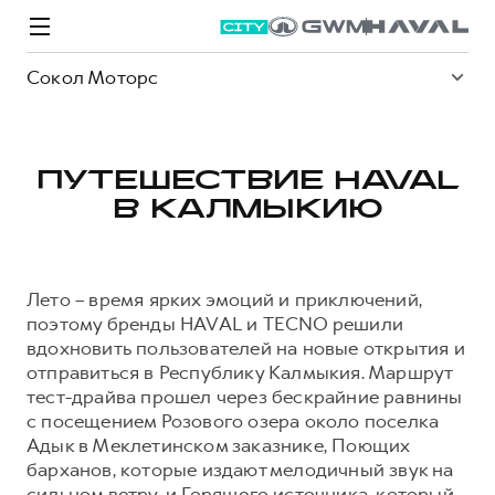
Сокол Моторс
ПУТЕШЕСТВИЕ HAVAL
В КАЛМЫКИЮ
Модели
Покупателям
Владельцам
Спецпредложения
О дилере
Лето – время ярких эмоций и приключений,
ВЫБОР И ПОКУПКА
СЕРВИС
СПЕЦПРЕДЛОЖЕНИЯ
БРЕНД HAVAL
поэтому бренды HAVAL и TECNO решили
вдохновить пользователей на новые открытия и
Автомобили в наличии
Все о сервисе
Покупателям
О бренде
отправиться в Республику Калмыкия. Маршрут
Конфигуратор HAVAL
Запись на сервис
Владельцам
Новости
тест-драйва прошел через бескрайние равнины
с посещением Розового озера около поселка
M6
Аксессуары HAVAL
Моторное масло
О GWM
JOLION
от 2 049 000 ₽
от 2 049 000 ₽
Адык в Меклетинском заказнике, Поющих
Каталоги и прайс-листы
Стоимость ТО
барханов, которые издают мелодичный звук на
Программа «HAVAL Защита+»
сильном ветру, и Горящего источника, который
ИНФОРМАЦИЯ О ДИЛЕРЕ