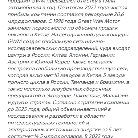
продажи GWM превышают отметку в 1 млн
автомобилей в год. По итогам 2022 года чистая
прибыль компании составила рекордные 20,6
млрд долларов. С 1998 года Great Wall Motor
занимает первое место по объёмам продаж
пикапов в Китае. На сегодняшний день концерн
GWM создал глобальную сеть научно-
исследовательских подразделений, куда входят
центры в России, Китае, Японии, Германии,
Австрии и Южной Корее. Также компания
построила глобальную производственную сеть,
которая включает 10 заводов в Китае, 3 завода
полного цикла в России, Таиланде и Бразилии, а
также несколько зарубежных сборочных
предприятий в Эквадоре, Пакистане, Малайзии
и других странах. Согласно стратегии компании
до 2025 года, общий объем инвестиций в
исследования и разработки в области
интеллектуальных технологий и
альтернативных источников энергии за 5 лет
достигнет 14,5 млрд долларов. В 2022 году