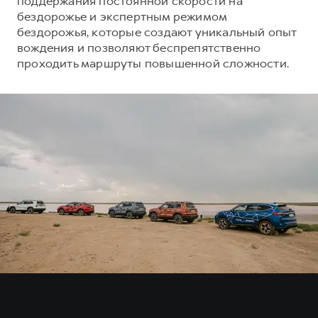
поддержания постоянной скорости на
Сервис для корпоративных клиентов
бездорожье и экспертным режимом
HAVAL Лизинг
АКСЕССУАРЫ HAVAL
бездорожья, которые создают уникальный опыт
вождения и позволяют беспрепятственно
Автомобильные аксессуары
проходить маршруты повышенной сложности.
АКСЕССУАРЫ HAVAL
Коллекция CITY
Автомобильные аксессуары
Коллекция Базовая
Коллекция CITY
Коллекция Детская
Коллекция Базовая
Коллекция Детская