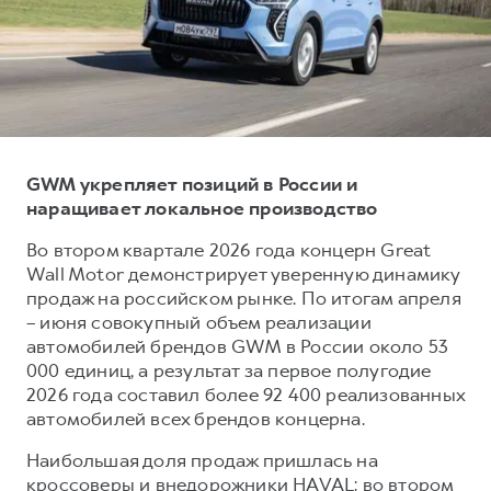
Тест-драйв
СЕРВИСНОЕ ОБСЛУЖИВАНИЕ
О дилере
Трейд-ин
Нулевое ТО
Наша команда
DARGO
DARGO X
Программа «Помощь на дороге»
Контакты
от 3 199 000 ₽
от 3 499 000 ₽
КРЕДИТ И СТРАХОВАНИЕ
Регламенты технического обслуживания
Кредитный калькулятор
Электронный ПТС
GWM укрепляет позиций в России и
наращивает локальное производство
Страхование
Кредит
ПОДДЕРЖКА
Во втором квартале 2026 года концерн Great
F7
F7X
Wall Motor демонстрирует уверенную динамику
GWM Безопасность
от 2 899 000 ₽
от 3 599 000 ₽
продаж на российском рынке. По итогам апреля
КОРПОРАТИВНЫМ КЛИЕНТАМ
Гарантия HAVAL
– июня совокупный объем реализации
автомобилей брендов GWM в России около 53
Для малого бизнеса
Мобильное приложение GWM
000 единиц, а результат за первое полугодие
Корпоративным клиентам
Программа «HAVAL Защита+»
2026 года составил более 92 400 реализованных
автомобилей всех брендов концерна.
Крупным корпоративным клиентам
Руководства по эксплуатации
POER
от 3 449 000 ₽
Система управления автопарком
Подписки
Наибольшая доля продаж пришлась на
кроссоверы и внедорожники HAVAL: во втором