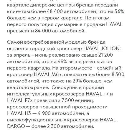
Сервис для корпоративных клиентов
квартале дилерские центры бренда передали
HAVAL Лизинг
АКСЕССУАРЫ HAVAL
клиентам более 48 400 автомобилей, что на 36%
больше, чем в первом квартале. По итогам
Автомобильные аксессуары
первого полугодия суммарные продажи HAVAL
АКСЕССУАРЫ HAVAL
Коллекция CITY
превысили 84 000 автомобилей.
Автомобильные аксессуары
Коллекция Базовая
Самой востребованной моделью бренда
остается городской кроссовер HAVAL JOLION:
Коллекция CITY
Коллекция Детская
за апрель – июнь реализовано свыше 21 200
Коллекция Базовая
автомобилей, что на 49% выше результатов
Коллекция Детская
первого квартала. На втором месте – семейный
кроссовер HAVAL M6 с показателем более 8 300
автомобилей, что также на 29% больше, чем
кварталом ранее. Совокупные продажи
интеллектуальных кроссоверов HAVAL F7 и
HAVAL F7x превысили 7 500 единиц,
кроссоверов повышенной проходимости
HAVAL H3 — 4 900 автомобилей, а
высокофункциональных кроссоверов HAVAL
DARGO — более 2 300 автомобилей.