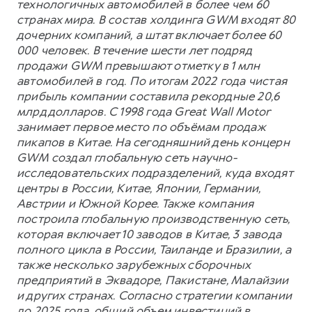
технологичных автомобилей в более чем 60
странах мира. В состав холдинга GWM входят 80
дочерних компаний, а штат включает более 60
000 человек. В течение шести лет подряд
продажи GWM превышают отметку в 1 млн
автомобилей в год. По итогам 2022 года чистая
прибыль компании составила рекордные 20,6
млрд долларов. С 1998 года Great Wall Motor
занимает первое место по объёмам продаж
пикапов в Китае. На сегодняшний день концерн
GWM создал глобальную сеть научно-
исследовательских подразделений, куда входят
центры в России, Китае, Японии, Германии,
Австрии и Южной Корее. Также компания
построила глобальную производственную сеть,
которая включает 10 заводов в Китае, 3 завода
полного цикла в России, Таиланде и Бразилии, а
также несколько зарубежных сборочных
предприятий в Эквадоре, Пакистане, Малайзии
и других странах. Согласно стратегии компании
до 2025 года, общий объем инвестиций в