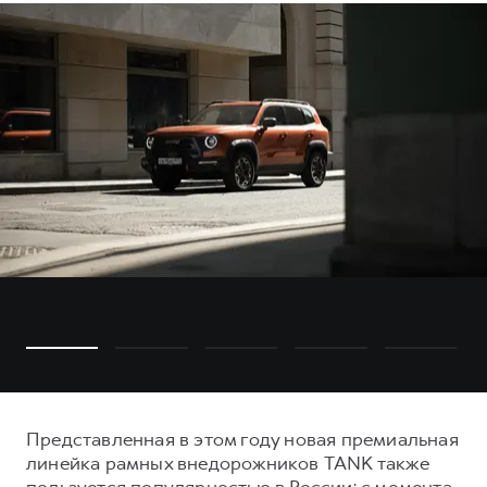
Представленная в этом году новая премиальная
линейка рамных внедорожников TANK также