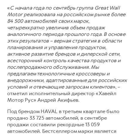
Сервис для корпоративных клиентов
«
С начала года по сентябрь группа Great Wall
HAVAL Лизинг
АКСЕССУАРЫ HAVAL
Motor реализовала на российском рынке более
Автомобильные аксессуары
84 500 автомобилей своих марок,
четырехкратно увеличив объем продаж
АКСЕССУАРЫ HAVAL
Коллекция CITY
аналогичного периода прошлого года. В основе
Автомобильные аксессуары
Коллекция Базовая
этих результатов – верная стратегия в области
планирования и управления продуктом,
Коллекция CITY
Коллекция Детская
активное развитие брендов и дилерской сети,
Коллекция Базовая
всесторонний контроль качества продуктов и
послепродажного обслуживания. Мы
Коллекция Детская
предлагаем технологичные кроссоверы и
внедорожники, адаптированные для российских
условий и отвечающие запросам клиентов
», –
отметил исполнительный директор «Хавейл
Мотор Рус» Андрей Акифьев.
Под брендом HAVAL в третьем квартале было
продано 33 725 автомобилей, в сентябре
продажи составили рекордные 13 059
автомобилей. Бестселлером марки является