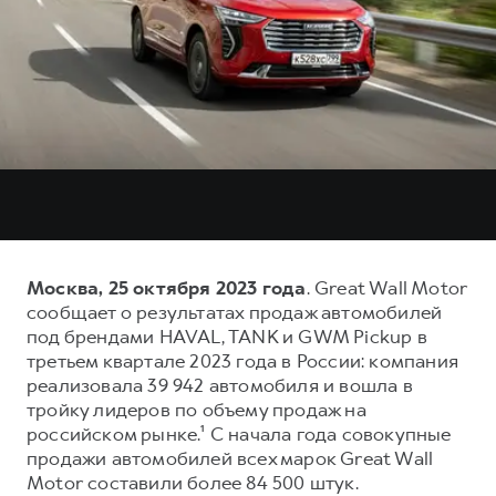
Тест-драйв
СЕРВИСНОЕ ОБСЛУЖИВАНИЕ
О дилере
Трейд-ин
Нулевое ТО
Наша команда
DARGO
DARGO X
Программа «Помощь на дороге»
Контакты
от 3 199 000 ₽
от 3 499 000 ₽
КРЕДИТ И СТРАХОВАНИЕ
Регламенты технического обслуживания
Кредитный калькулятор
Электронный ПТС
Страхование
Кредит
ПОДДЕРЖКА
F7
F7X
GWM Безопасность
Москва, 25 октября 2023 года
. Great Wall Motor
от 2 899 000 ₽
от 3 599 000 ₽
сообщает о результатах продаж автомобилей
КОРПОРАТИВНЫМ КЛИЕНТАМ
Гарантия HAVAL
под брендами HAVAL, TANK и GWM Pickup в
Для малого бизнеса
Мобильное приложение GWM
третьем квартале 2023 года в России: компания
реализовала 39 942 автомобиля и вошла в
Корпоративным клиентам
Программа «HAVAL Защита+»
тройку лидеров по объему продаж на
Крупным корпоративным клиентам
Руководства по эксплуатации
российском рынке.¹ С начала года совокупные
POER
продажи автомобилей всех марок Great Wall
от 3 449 000 ₽
Система управления автопарком
Подписки
Motor составили более 84 500 штук.