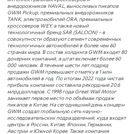
внедорожников HAVAL, выносливых пикапов
GWM Pickup, премиальных внедорожников
TANK, электромобилей ORA, премиальных
кроссоверов WEY, а также новый
технологичный бренд SAR (SALOON) – в
совокупности образуют сегмент современных
технологичных автомобилей в более чем 60
странах мира. В состав холдинга GWM входят 80
дочерних компаний, а штат включает более 60
000 человек. В течение шести лет подряд
продажи GWM превышают отметку в 1 млн
автомобилей в год. По итогам 2022 года чистая
прибыль компании составила рекордные 20,6
млрд долларов. С 1998 года Great Wall Motor
занимает первое место по объёмам продаж
пикапов в Китае. На сегодняшний день концерн
GWM создал глобальную сеть научно-
исследовательских подразделений, куда входят
центры в России, Китае, Японии, Германии,
Австрии и Южной Корее. Также компания