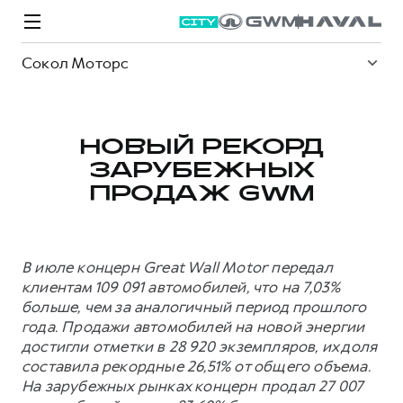
Сокол Моторс
НОВЫЙ РЕКОРД
ЗАРУБЕЖНЫХ
Модели
Покупателям
Владельцам
Спецпредложения
О дилере
ПРОДАЖ GWM
ВЫБОР И ПОКУПКА
СЕРВИС
СПЕЦПРЕДЛОЖЕНИЯ
БРЕНД HAVAL
В июле концерн Great Wall Motor передал
Автомобили в наличии
Все о сервисе
Покупателям
О бренде
клиентам 109 091 автомобилей, что на 7,03%
больше, чем за аналогичный период прошлого
Конфигуратор HAVAL
Запись на сервис
Владельцам
Новости
года. Продажи автомобилей на новой энергии
M6
Аксессуары HAVAL
Моторное масло
О GWM
JOLION
достигли отметки в 28 920 экземпляров, их доля
от 2 049 000 ₽
от 2 049 000 ₽
составила рекордные 26,51% от общего объема.
Каталоги и прайс-листы
Стоимость ТО
На зарубежных рынках концерн продал 27 007
Программа «HAVAL Защита+»
ИНФОРМАЦИЯ О ДИЛЕРЕ