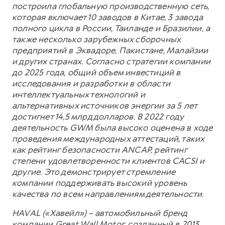
построила глобальную производственную сеть,
которая включает 10 заводов в Китае, 3 завода
полного цикла в России, Таиланде и Бразилии, а
также несколько зарубежных сборочных
предприятий в Эквадоре, Пакистане, Малайзии
и других странах. Согласно стратегии компании
до 2025 года, общий объем инвестиций в
исследования и разработки в области
интеллектуальных технологий и
альтернативных источников энергии за 5 лет
достигнет 14,5 млрд долларов. В 2022 году
деятельность GWM была высоко оценена в ходе
проведения международных аттестаций, таких
как рейтинг безопасности ANCAP, рейтинг
степени удовлетворенности клиентов CACSI и
другие. Это демонстрирует стремление
компании поддерживать высокий уровень
качества по всем направлениям деятельности.
HAVAL («Хавейл») – автомобильный бренд
компании Great Wall Motor, созданный в 2013