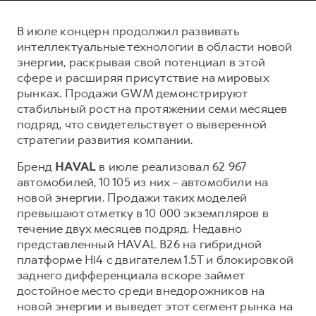
Сервис для корпоративных клиентов
HAVAL Лизинг
АКСЕССУАРЫ HAVAL
В июле концерн продолжил развивать
интеллектуальные технологии в области новой
Автомобильные аксессуары
энергии, раскрывая свой потенциал в этой
АКСЕССУАРЫ HAVAL
Коллекция CITY
сфере и расширяя присутствие на мировых
рынках. Продажи GWM демонстрируют
Автомобильные аксессуары
Коллекция Базовая
стабильный рост на протяжении семи месяцев
Коллекция CITY
Коллекция Детская
подряд, что свидетельствует о выверенной
Коллекция Базовая
стратегии развития компании.
Коллекция Детская
Бренд
HAVAL
в июле реализовал 62 967
автомобилей, 10 105 из них – автомобили на
новой энергии. Продажи таких моделей
превышают отметку в 10 000 экземпляров в
течение двух месяцев подряд. Недавно
представленный HAVAL B26 на гибридной
платформе Hi4 с двигателем 1.5Т и блокировкой
заднего дифференциала вскоре займет
достойное место среди внедорожников на
новой энергии и выведет этот сегмент рынка на