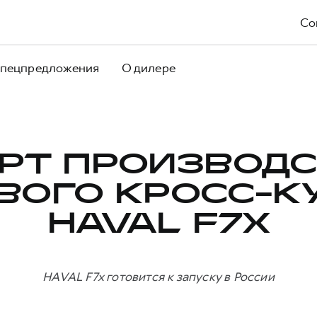
Со
пецпредложения
О дилере
РТ ПРОИЗВОД
ВОГО КРОСС-К
HAVAL F7X
HAVAL F7x готовится к запуску в России