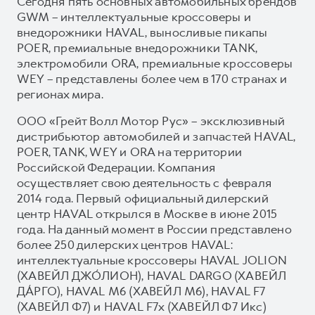
Сегодня пять основных автомобильных брендов
GWM – интеллектуальные кроссоверы и
внедорожники HAVAL, выносливые пикапы
POER, премиальные внедорожники TANK,
электромобили ORA, премиальные кроссоверы
WEY – представлены более чем в 170 странах и
регионах мира.
ООО «Грейт Волл Мотор Рус» – эксклюзивный
дистрибьютор автомобилей и запчастей HAVAL,
POER, TANK, WEY и ORA на территории
Российской Федерации. Компания
осуществляет свою деятельность с февраля
2014 года. Первый официальный дилерский
центр HAVAL открылся в Москве в июне 2015
года. На данный момент в России представлено
более 250 дилерских центров HAVAL:
интеллектуальные кроссоверы HAVAL JOLION
(ХАВЕЙЛ ДЖО́ЛИОН), HAVAL DARGO (ХАВЕЙЛ
ДА́РГО), HAVAL М6 (ХАВЕЙЛ M6), HAVAL F7
(ХАВЕЙЛ Ф7) и HAVAL F7x (ХАВЕЙЛ Ф7 Икс)