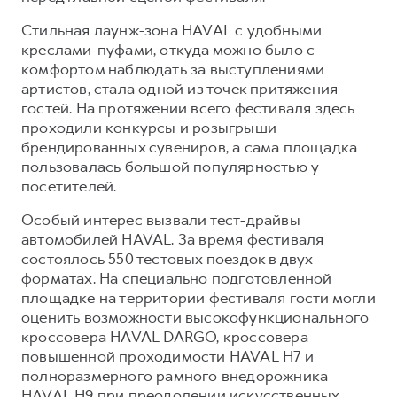
Сервис для корпоративных клиентов
Cтильная лаунж-зона HAVAL с удобными
HAVAL Лизинг
АКСЕССУАРЫ HAVAL
креслами-пуфами, откуда можно было с
Автомобильные аксессуары
комфортом наблюдать за выступлениями
артистов, стала одной из точек притяжения
АКСЕССУАРЫ HAVAL
Коллекция CITY
гостей. На протяжении всего фестиваля здесь
Автомобильные аксессуары
Коллекция Базовая
проходили конкурсы и розыгрыши
Коллекция CITY
Коллекция Детская
брендированных сувениров, а сама площадка
пользовалась большой популярностью у
Коллекция Базовая
посетителей.
Коллекция Детская
Особый интерес вызвали тест-драйвы
автомобилей HAVAL. За время фестиваля
состоялось 550 тестовых поездок в двух
форматах. На специально подготовленной
площадке на территории фестиваля гости могли
оценить возможности высокофункционального
кроссовера HAVAL DARGO, кроссовера
повышенной проходимости HAVAL H7 и
полноразмерного рамного внедорожника
HAVAL H9 при преодолении искусственных