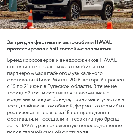
Тест-драйв
СЕРВИСНОЕ ОБСЛУЖИВАНИЕ
О дилере
Трейд-ин
Нулевое ТО
Наша команда
DARGO
DARGO X
Программа «Помощь на дороге»
Контакты
от 3 199 000 ₽
от 3 499 000 ₽
КРЕДИТ И СТРАХОВАНИЕ
Регламенты технического обслуживания
За три дня фестиваля автомобили HAVAL
Кредитный калькулятор
Электронный ПТС
протестировали 550 гостей мероприятия
Страхование
Бренд кроссоверов и внедорожников HAVAL
выступил генеральным автомобильным
Кредит
ПОДДЕРЖКА
партнером масштабного музыкального
F7
F7X
GWM Безопасность
от 2 899 000 ₽
от 3 599 000 ₽
фестиваля «Дикая Мята» 2026, который прошел
с 19 по 21 июня в Тульской области. В течение
КОРПОРАТИВНЫМ КЛИЕНТАМ
Гарантия HAVAL
трех дней гости фестиваля знакомились с
Для малого бизнеса
Мобильное приложение GWM
модельным рядом бренда, принимали участие в
Корпоративным клиентам
Программа «HAVAL Защита+»
тест-драйвах автомобилей, формат которых был
реализован впервые за 18 лет проведения
Крупным корпоративным клиентам
Руководства по эксплуатации
фестиваля, и посещали интерактивную бренд-
POER
от 3 449 000 ₽
Система управления автопарком
Подписки
зону HAVAL, расположенную непосредственно
перед главной сценой фестиваля.