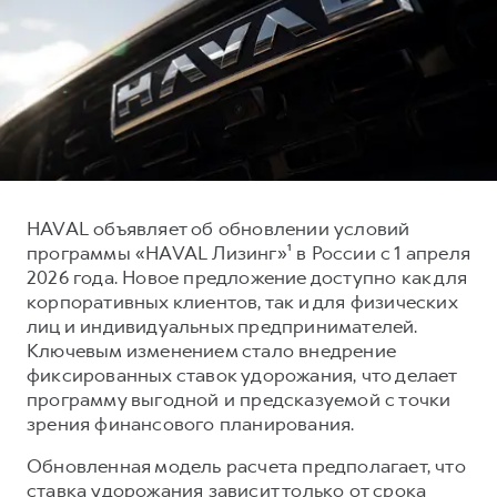
Тест-драйв
СЕРВИСНОЕ ОБСЛУЖИВАНИЕ
О дилере
Трейд-ин
Нулевое ТО
Наша команда
DARGO
DARGO X
Программа «Помощь на дороге»
Контакты
от 3 199 000 ₽
от 3 499 000 ₽
КРЕДИТ И СТРАХОВАНИЕ
Регламенты технического обслуживания
Кредитный калькулятор
Электронный ПТС
Страхование
HAVAL объявляет об обновлении условий
Кредит
ПОДДЕРЖКА
программы «HAVAL Лизинг»¹ в России с 1 апреля
F7
F7X
2026 года. Новое предложение доступно как для
GWM Безопасность
от 2 899 000 ₽
от 3 599 000 ₽
корпоративных клиентов, так и для физических
КОРПОРАТИВНЫМ КЛИЕНТАМ
Гарантия HAVAL
лиц и индивидуальных предпринимателей.
Ключевым изменением стало внедрение
Для малого бизнеса
Мобильное приложение GWM
фиксированных ставок удорожания, что делает
Корпоративным клиентам
Программа «HAVAL Защита+»
программу выгодной и предсказуемой с точки
зрения финансового планирования.
Крупным корпоративным клиентам
Руководства по эксплуатации
POER
от 3 449 000 ₽
Система управления автопарком
Подписки
Обновленная модель расчета предполагает, что
ставка удорожания зависит только от срока