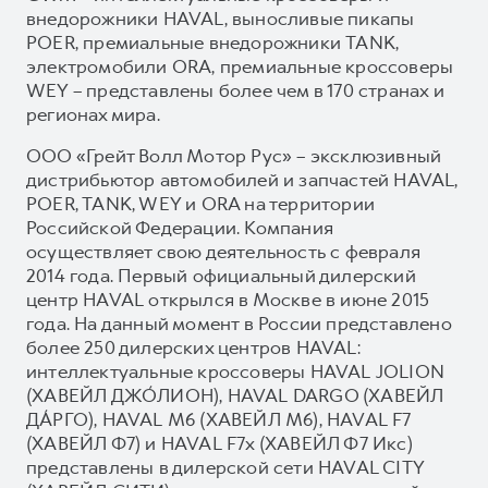
внедорожники HAVAL, выносливые пикапы
POER, премиальные внедорожники TANK,
электромобили ORA, премиальные кроссоверы
WEY – представлены более чем в 170 странах и
регионах мира.
ООО «Грейт Волл Мотор Рус» – эксклюзивный
дистрибьютор автомобилей и запчастей HAVAL,
POER, TANK, WEY и ORA на территории
Российской Федерации. Компания
осуществляет свою деятельность с февраля
2014 года. Первый официальный дилерский
центр HAVAL открылся в Москве в июне 2015
года. На данный момент в России представлено
более 250 дилерских центров HAVAL:
интеллектуальные кроссоверы HAVAL JOLION
(ХАВЕЙЛ ДЖО́ЛИОН), HAVAL DARGO (ХАВЕЙЛ
ДА́РГО), HAVAL М6 (ХАВЕЙЛ M6), HAVAL F7
(ХАВЕЙЛ Ф7) и HAVAL F7x (ХАВЕЙЛ Ф7 Икс)
представлены в дилерской сети HAVAL CITY