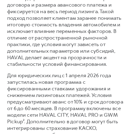
Сервис для корпоративных клиентов
договора и размера авансового платежа и
HAVAL Лизинг
АКСЕССУАРЫ HAVAL
фиксируется на весь период лизинга. Такой
подход позволяет клиентам заранее понимать
Автомобильные аксессуары
итоговую стоимость владения автомобилем и
АКСЕССУАРЫ HAVAL
Коллекция CITY
исключает влияние переменных факторов. В
отличие от распространенной рыночной
Автомобильные аксессуары
Коллекция Базовая
практики, где условия могут зависеть от
Коллекция CITY
Коллекция Детская
дополнительных параметров или субсидий,
HAVAL делает акцент на прозрачности и
Коллекция Базовая
стабильности условий финансирования.
Коллекция Детская
Для юридических лиц с 1 апреля 2026 года
запустилась новая программа с
фиксированными ставками удорожания и
снижением лизинговых платежей. Условия
предусматривают аванс от 10% и срок договора
от 6 до 60 месяцев. В программу включены все
модели сети HAVAL CITY, HAVAL PRO и GWM
Pickup². Дополнительно в договор могут быть
интегрированы страхование КАСКО,