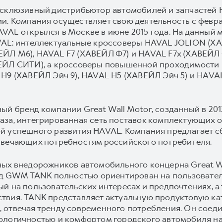
ксклюзивный дистрибьютор автомобилей и запчастей 
. Компания осуществляет свою деятельность с февра
AL открылся в Москве в июне 2015 года. На данный 
AVAL: интеллектуальные кроссоверы HAVAL JOLION 
ЕЙЛ M6), HAVAL F7 (ХАВЕЙЛ Ф7) и HAVAL F7x (ХАВЕЙЛ 
ВЕЙЛ СИТИ), а кроссоверы повышенной проходимости
H9 (ХАВЕЙЛ Эйч 9), HAVAL H5 (ХАВЕЙЛ Эйч 5) и HAVAL 
й бренд компании Great Wall Motor, созданный в 2013
аза, интегрированная сеть поставок комплектующих 
й успешного развития HAVAL. Компания предлагает 
твечающих потребностям российского потребителя.
ных внедорожников автомобильного концерна Great Wa
енд GWM TANK полностью ориентирован на пользовател
ый на пользовательских интересах и предпочтениях, 
твия. TANK представляет актуальную продуктовую ка
 отвечая тренду современного потребления. Он соед
ологичностью и комфортом городского автомобиля на 