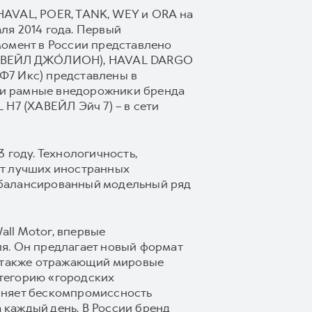
HAVAL, POER, TANK, WEY и ORA на
ля 2014 года. Первый
момент в России представлено
(ХАВЕЙЛ ДЖО́ЛИОН), HAVAL DARGO
Ф7 Икс) представлены в
 и рамные внедорожники бренда
H7 (ХАВЕЙЛ Эйч 7) – в сети
 году. Технологичность,
от лучших иностранных
сбалансированный модельный ряд
ll Motor, впервые
я. Он предлагает новый формат
а также отражающий мировые
тегорию «городских
иняет бескомпромиссность
каждый день. В России бренд