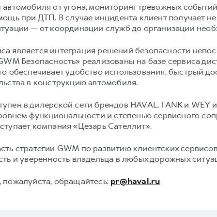
 автомобиля от угона, мониторинг тревожных событий
ощь при ДТП. В случае инцидента клиент получает не 
туации — от координации служб до организации нео
са является интеграция решений безопасности непо
«GWM Безопасность» реализованы на базе сервиса дис
о обеспечивает удобство использования, быстрый до
льства в конструкцию автомобиля.
упен в дилерской сети брендов HAVAL, TANK и WEY и 
уровнем функциональности и степенью сервисного соп
ступает компания «Цезарь Сателлит».
сть стратегии GWM по развитию клиентских сервисов
ть и уверенность владельца в любых дорожных ситуа
 пожалуйста, обращайтесь:
pr@haval.ru