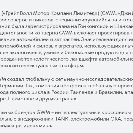
d («Грейт Волл Мотор Компани Лимитед») (GWM, «Джи 
россоверов и пикапов, специализирующийся на интел
ания была зарегистрирована на Гонконгской и Шанхай
а деятельности концерна GWM включает проектировани
ивание автомобилей и запчастей. Значительная доля
автомобилей и силовых агрегатов, использующих альт
ее экологичные, умные и безопасные продукты для п
 создание технологического ландшафта автомобильной
нных интеллектуальных платформ.
M создал глобальную сеть научно-исследовательских
и Германии. Так, компания построила глобальную произ
авода полного цикла в России, Таиланде и Бразилии, а
е, Пакистане и других странах.
ильных брендов GWM – интеллектуальные кроссоверы
альные внедорожники TANK, электромобили ORA, пр
анах и регионах мира.