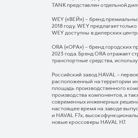
TANK представлен отдельной диле
WEY («ВЕЙ») – бренд премиальных
2018 году. WEY предлагает тольк
WEY доступны в дилерских центр
ORA («ОРА») – бренд городских п
2023 года. Бренд ORA отражает 
транспортные средства, использ
Российский завод HAVAL – перво
расположенный на территории инд
площадь производственного компле
производства компонентов, а так
современных инженерных решений
настоящее время на заводе выпу
и HAVAL F7x, высокофункционал
новые кроссоверы HAVAL H7.