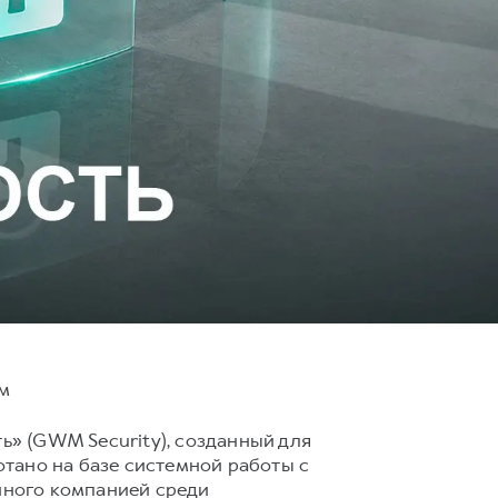
ям
» (GWM Security), созданный для
тано на базе системной работы с
енного компанией среди