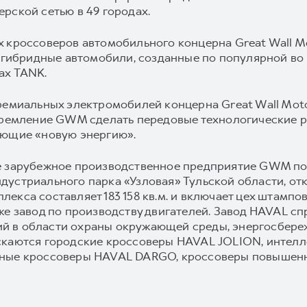
рской сетью в 49 городах.
 кроссоверов автомобильного концерна Great Wall M
о гибридные автомобили, созданные по популярной во
ах TANK.
ремиальных электромобилей концерна Great Wall Moto
стремление GWM сделать передовые технологические 
ующие «новую энергию».
е зарубежное производственное предприятие GWM пол
устриального парка «Узловая» Тульской области, откр
кса составляет 183 158 кв.м. и включает цех штамповк
же завод по производству двигателей. Завод HAVAL сп
 в области охраны окружающей среды, энергосбереж
скаются городские кроссоверы HAVAL JOLION, интел
ьные кроссоверы HAVAL DARGO, кроссоверы повышен