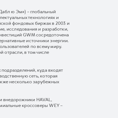
Дабл ю Эм») – глобальный
лектуальных технологиях и
ской фондовых биржах в 2003 и
е, исследования и разработки,
 инвестиций GWM сосредоточена
ернативные источники энергии.
ользователей по всему миру.
 отрасли, в том числе
 подразделений, куда входят
водственную сеть, которая
 также несколько зарубежных
 и внедорожники HAVAL,
емиальные кроссоверы WEY –