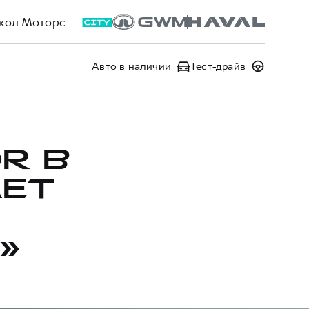
кол Моторс
Авто в наличии
Тест-драйв
R В
АЕТ
»