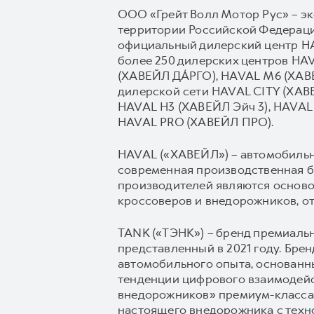
ООО «Грейт Волл Мотор Рус» – э
территории Российской Федерации
официальный дилерский центр HAV
более 250 дилерских центров H
(ХАВЕЙЛ ДА́РГО), HAVAL М6 (ХАВ
дилерской сети HAVAL CITY (ХА
HAVAL H3 (ХАВЕЙЛ Эйч 3), HAVAL 
HAVAL PRO (ХАВЕЙЛ ПРО).
HAVAL («ХАВЕЙЛ») – автомобильны
современная производственная б
производителей являются осново
кроссоверов и внедорожников, о
TANK («ТЭНК») – бренд премиаль
представленный в 2021 году. Бр
автомобильного опыта, основанн
тенденции цифрового взаимодейс
внедорожников» премиум-класса,
настоящего внедорожника с техн