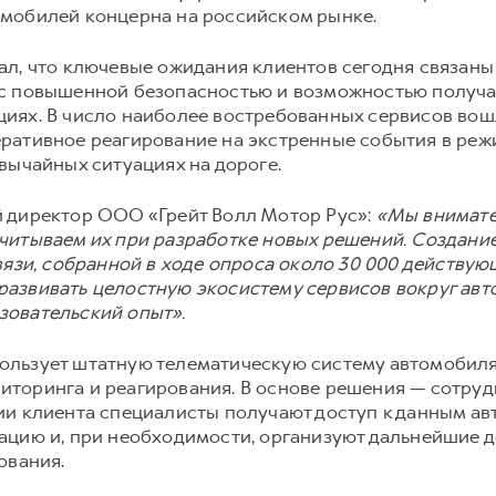
мобилей концерна на российском рынке.
л, что ключевые ожидания клиентов сегодня связаны
 с повышенной безопасностью и возможностью получ
иях. В число наиболее востребованных сервисов во
ративное реагирование на экстренные события в реж
вычайных ситуациях на дороге.
 директор ООО «Грейт Волл Мотор Рус»:
«Мы внимате
читываем их при разработке новых решений. Создан
вязи, собранной в ходе опроса около 30 000 действу
азвивать целостную экосистему сервисов вокруг авт
зовательский опыт».
льзует штатную телематическую систему автомобиля
торинга и реагирования. В основе решения — сотруд
ии клиента специалисты получают доступ к данным ав
ацию и, при необходимости, организуют дальнейшие д
ования.