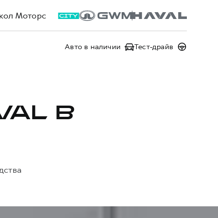
кол Моторс
Авто в наличии
Тест-драйв
VAL В
дства