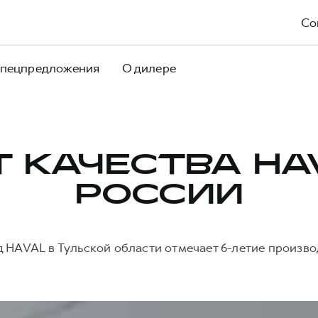
Со
пецпредложения
О дилере
Т КАЧЕСТВА HA
РОССИИ
д HAVAL в Тульской области отмечает 6-летие произво